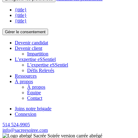
{title}
{title}
{title}
Gérer le consentement
Devenir candidat
Devenir client
Impartition
L’expertise eSSentiel
L’expertise eSSentiel
Défis Relevés
Ressources
À propos
À propos
Équipe
Contact
Joins notre brigade
Connexion
514 524-9905
info@sacreesoiree.com