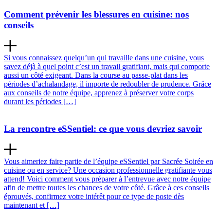
Comment prévenir les blessures en cuisine: nos
conseils
Si vous connaissez quelqu’un qui travaille dans une cuisine, vous
savez déjà à quel point c’est un travail gratifiant, mais qui comporte
aussi un côté exigeant. Dans la course au passe-plat dans les
périodes d’achalandage, il importe de redoubler de prudence. Grâce
aux conseils de notre équipe, apprenez à préserver votre corps
durant les périodes […]
La rencontre eSSentiel: ce que vous devriez savoir
Vous aimeriez faire partie de l’équipe eSSentiel par Sacrée Soirée en
cuisine ou en service? Une occasion professionnelle gratifiante vous
attend! Voici comment vous préparer à l’entrevue avec notre équipe
afin de mettre toutes les chances de votre côté. Grâce à ces conseils
éprouvés, confirmez votre intérêt pour ce type de poste dès
maintenant et […]